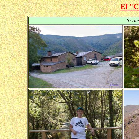
El "C
Si de