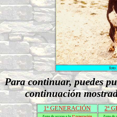
foto
Para continuar, puedes pu
continuación mostrad
1ª GENERACIÓN
2ª 
Zona de acceso a la
1
ª generación
Zona de 