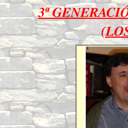
3ª GENERACI
(LO